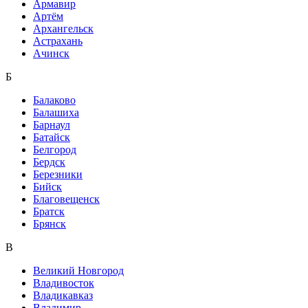
Армавир
Артём
Архангельск
Астрахань
Ачинск
Б
Балаково
Балашиха
Барнаул
Батайск
Белгород
Бердск
Березники
Бийск
Благовещенск
Братск
Брянск
В
Великий Новгород
Владивосток
Владикавказ
Владимир