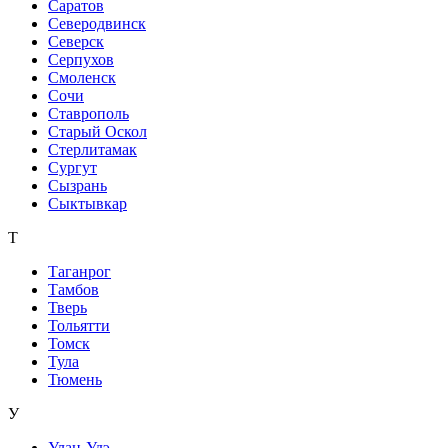
Саратов
Северодвинск
Северск
Серпухов
Смоленск
Сочи
Ставрополь
Старый Оскол
Стерлитамак
Сургут
Сызрань
Сыктывкар
Т
Таганрог
Тамбов
Тверь
Тольятти
Томск
Тула
Тюмень
У
Улан-Удэ