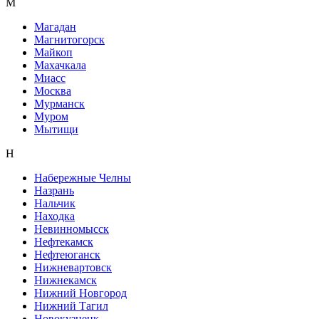
М
Магадан
Магнитогорск
Майкоп
Махачкала
Миасс
Москва
Мурманск
Муром
Мытищи
Н
Набережные Челны
Назрань
Нальчик
Находка
Невинномысск
Нефтекамск
Нефтеюганск
Нижневартовск
Нижнекамск
Нижний Новгород
Нижний Тагил
Новокузнецк