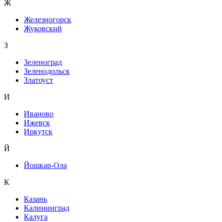
Ж
Железногорск
Жуковский
З
Зеленоград
Зеленодольск
Златоуст
И
Иваново
Ижевск
Иркутск
Й
Йошкар-Ола
К
Казань
Калининград
Калуга